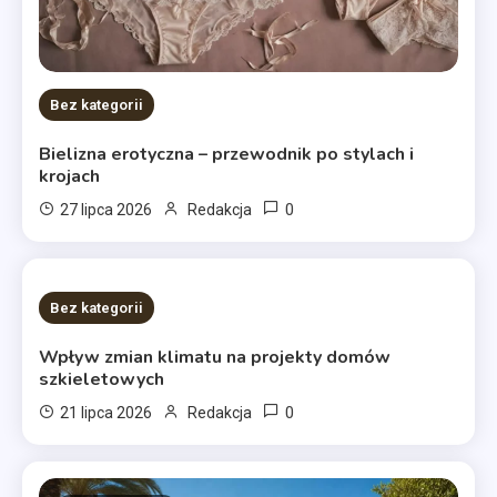
Bez kategorii
Bielizna erotyczna – przewodnik po stylach i
krojach
0
27 lipca 2026
Redakcja
9 MINS READ
Bez kategorii
Wpływ zmian klimatu na projekty domów
szkieletowych
0
21 lipca 2026
Redakcja