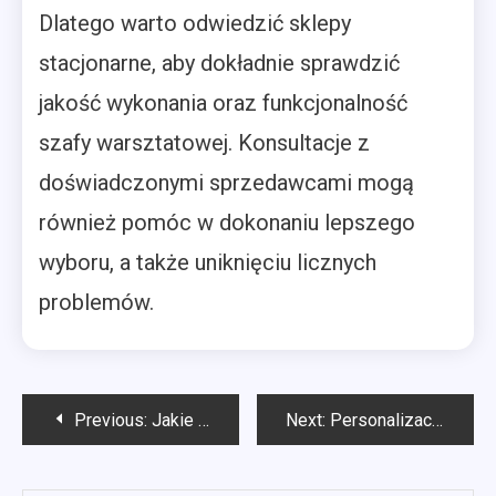
Dlatego warto odwiedzić sklepy
stacjonarne, aby dokładnie sprawdzić
jakość wykonania oraz funkcjonalność
szafy warsztatowej. Konsultacje z
doświadczonymi sprzedawcami mogą
również pomóc w dokonaniu lepszego
wyboru, a także uniknięciu licznych
problemów.
Nawigacja
Previous:
Jakie odpady można wrzucać do kontenerów budowlanych?
Next:
Personalizacja bluzy kucharskiej – jak to zrobić?
wpisu