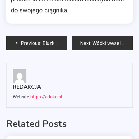
do swojego ciągnika.
Nawigacja
Previous:
Bluzki damskie na wyprzedaży
Next:
Wódki weselne
wpisu
REDAKCJA
Website
https://arloko.pl
Related Posts